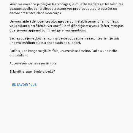
Avec ma voyance je perçois les blocages, je vous dis les dates et les histoires
auxquelles elles sont reliées et ressens vos propres douleurs; passées ou
encore présentes, dans mon corps.
Je vous aide à dénouer ces blocages vers un rétablissement harmonieux,
vous aidant ainsi à retrouver une fluidité d’énergie et à vous libérer, mais pas
que, je vous apprend comment gérer vos émotions .
Sachez que je ne doit rien connaître de vous et ne me racontez rien, je suis
une vrai médium qui n'a pas besoin de support.
Parfois, une image surgit. Parfois, un avenir se dessine. Parfois une visite
d'un défunt.
Aucune séance ne se ressemble.
Et la vôtre, que révélera-t-elle?
EN SAVOIR PLUS